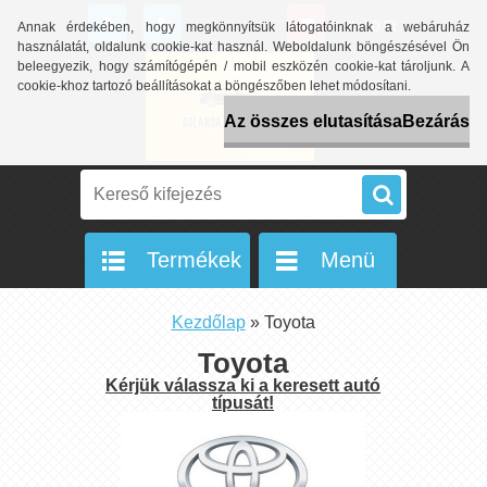
0 db / 0 Ft
Annak érdekében, hogy megkönnyítsük látogatóinknak a webáruház
használatát, oldalunk cookie-kat használ. Weboldalunk böngészésével Ön
beleegyezik, hogy számítógépén / mobil eszközén cookie-kat tároljunk. A
cookie-khoz tartozó beállításokat a böngészőben lehet módosítani.
Az összes elutasítása
Bezárás
Termékek
Menü
Kezdőlap
»
Toyota
Toyota
Kérjük válassza ki a keresett autó
típusát!