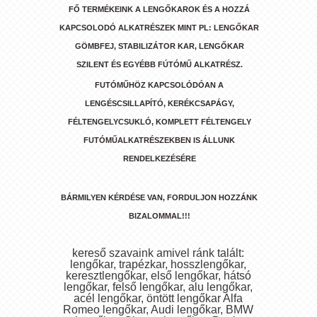
FŐ TERMÉKEINK A LENGŐKAROK ÉS A HOZZÁ
KAPCSOLODÓ ALKATRÉSZEK MINT PL: LENGŐKAR
GÖMBFEJ, STABILIZÁTOR KAR, LENGŐKAR
SZILENT ÉS EGYÉBB FÚTÓMŰ ALKATRÉSZ.
FUTÓMŰHÖZ KAPCSOLÓDÓAN A
LENGÉSCSILLAPÍTÓ, KERÉKCSAPÁGY,
FÉLTENGELYCSUKLÓ, KOMPLETT FÉLTENGELY
FUTÓMŰALKATRÉSZEKBEN IS ÁLLUNK
RENDELKEZÉSÉRE
BÁRMILYEN KÉRDÉSE VAN, FORDULJON HOZZÁNK
BIZALOMMAL!!!
kereső szavaink amivel ránk talált:
lengőkar, trapézkar, hosszlengőkar,
keresztlengőkar, első lengőkar, hátsó
lengőkar, felső lengőkar, alu lengőkar,
acél lengőkar, öntött lengőkar Alfa
Romeo lengőkar, Audi lengőkar, BMW