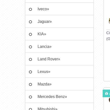
Iveco»
Jaguar»
Ci
KIA»
(G
Lancia»
Land Rover»
Lexus»
Mazda»
Mercedes Benz»
Mitsubishi»