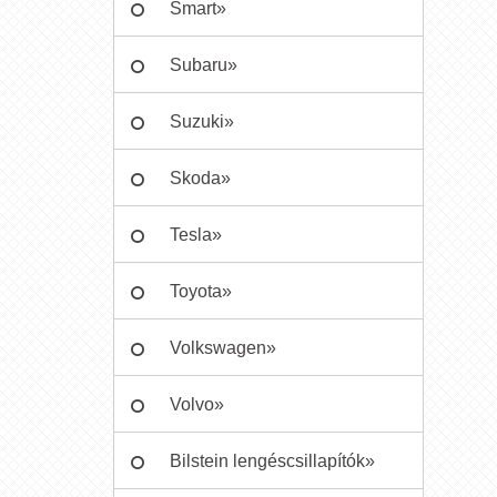
Smart»
Subaru»
Suzuki»
Skoda»
Tesla»
Toyota»
Volkswagen»
Volvo»
Bilstein lengéscsillapítók»