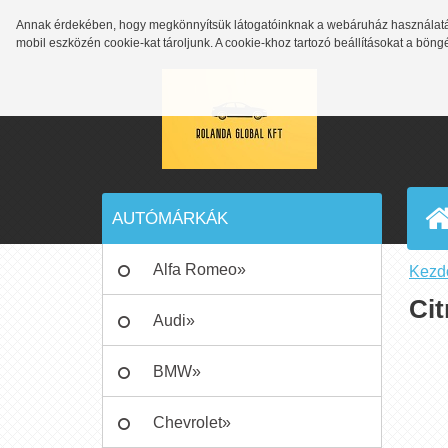
Annak érdekében, hogy megkönnyítsük látogatóinknak a webáruház használatát
mobil eszközén cookie-kat tároljunk. A cookie-khoz tartozó beállításokat a bön
AUTÓMÁRKÁK
Alfa Romeo»
Kezd
Cit
Audi»
BMW»
Chevrolet»