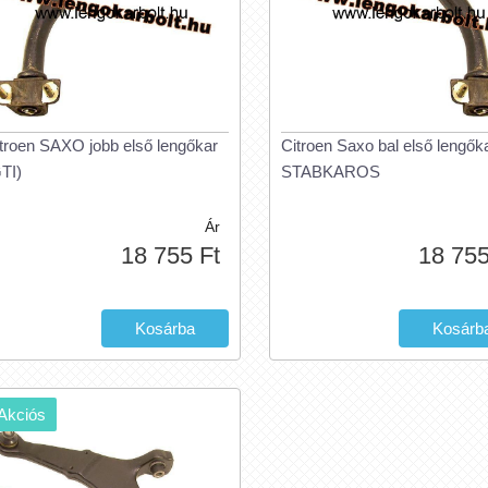
troen SAXO jobb első lengőkar
Citroen Saxo bal első lengők
TI)
STABKAROS
Ár
18 755 Ft
18 755
Akciós