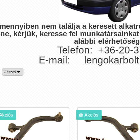
mennyiben nem találja a keresett alkat
nne, kérjük, keresse fel munkatársainka
alábbi elérhetősé
Telefon: +36-20-
E-mail: lengokarbol
Összes
Akciós
Akciós