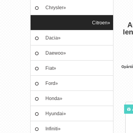
Chrysler»
Citroen»
A
le
Dacia»
Daewoo»
Gyártó
Fiat»
Ford»
Honda»
Hyundai»
Infiniti»