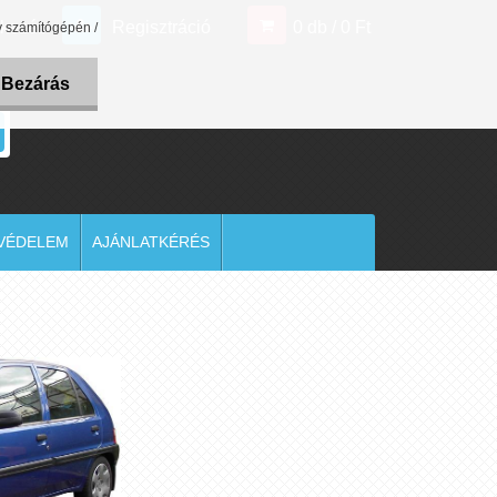
tkezés
Regisztráció
0 db / 0 Ft
y számítógépén /
Bezárás
TVÉDELEM
AJÁNLATKÉRÉS