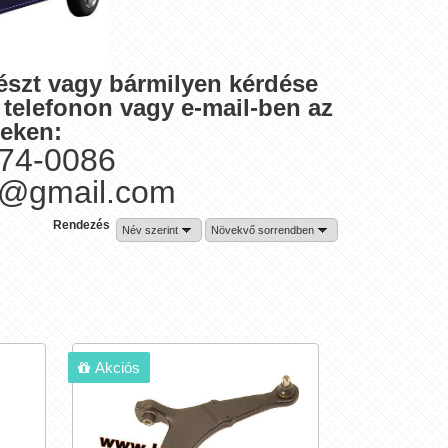
részt vagy bármilyen kérdése
t telefonon vagy e-mail-ben az
geken:
374-0086
t@gmail.com
Rendezés
Név szerint
Növekvő sorrendben
Akciós