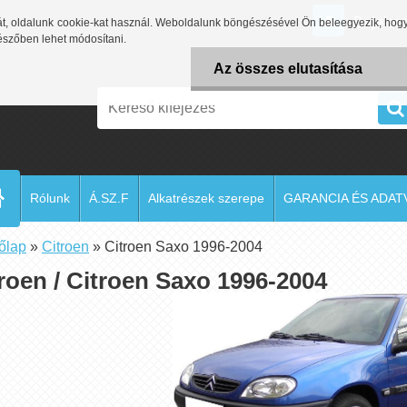
Bejelen
, oldalunk cookie-kat használ. Weboldalunk böngészésével Ön beleegyezik, hog
gészőben lehet módosítani.
Az összes elutasítása
Rólunk
Á.SZ.F
Alkatrészek szerepe
GARANCIA ÉS ADA
őlap
»
Citroen
»
Citroen Saxo 1996-2004
roen / Citroen Saxo 1996-2004