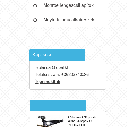
Monroe lengéscsillapítók
Meyle futómű alkatrészek
Kapcsolat
Rolanda Global kft.
Telefonszám:
+36203740086
Írjon nekünk
Citroen C8 jobb
első lengőkar
2006-TÓL