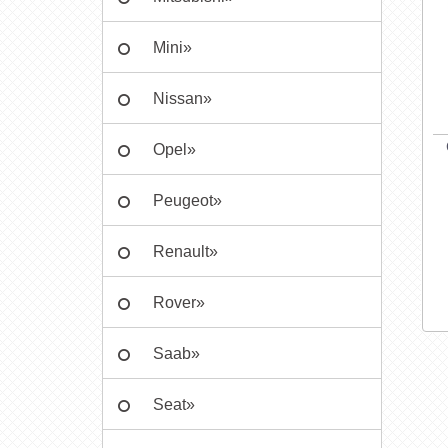
Mini»
Nissan»
Opel»
Peugeot»
Renault»
Rover»
Saab»
Seat»