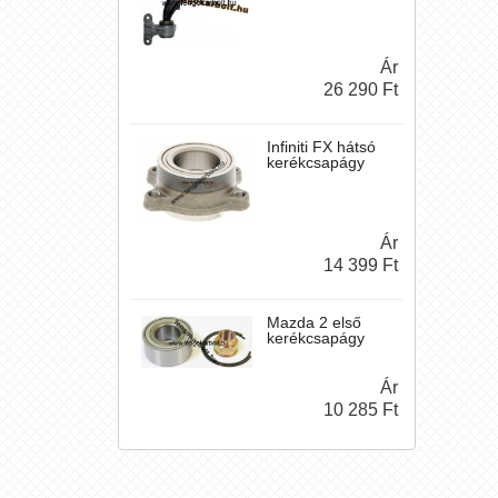
Ár
26 290 Ft
Infiniti FX hátsó
kerékcsapágy
Ár
14 399 Ft
Mazda 2 első
kerékcsapágy
Ár
10 285 Ft