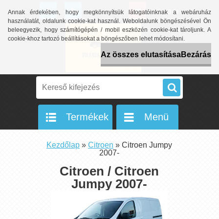
0 db / 0 Ft
Annak érdekében, hogy megkönnyítsük látogatóinknak a webáruház
használatát, oldalunk cookie-kat használ. Weboldalunk böngészésével Ön
beleegyezik, hogy számítógépén / mobil eszközén cookie-kat tároljunk. A
cookie-khoz tartozó beállításokat a böngészőben lehet módosítani.
Az összes elutasítása
Bezárás
Termékek
Menü
Kezdőlap
»
Citroen
»
Citroen Jumpy
2007-
Citroen / Citroen
Jumpy 2007-