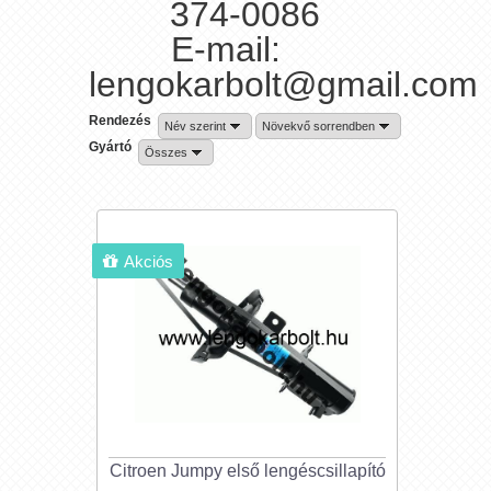
374-0086
E-mail:
lengokarbolt@gmail.com
Rendezés
Név szerint
Növekvő sorrendben
Gyártó
Összes
Akciós
Citroen Jumpy első lengéscsillapító